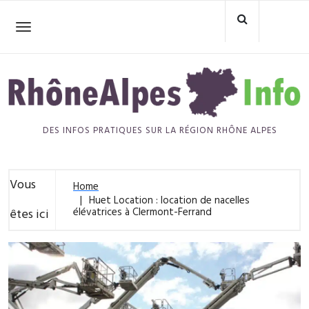
Skip
to
Toggle
navigation
content
DES INFOS PRATIQUES SUR LA RÉGION RHÔNE ALPES
Vous
Home
Huet Location : location de nacelles
élévatrices à Clermont-Ferrand
êtes ici