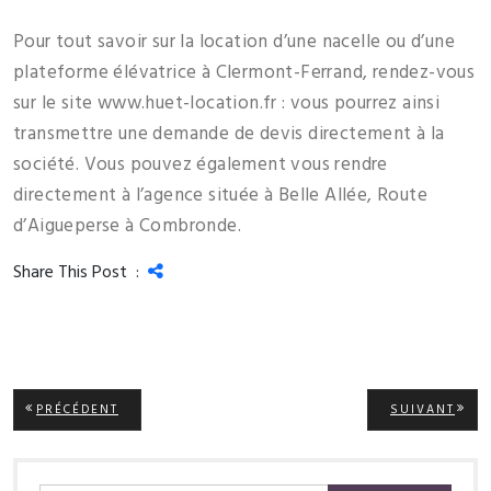
Pour tout savoir sur la location d’une nacelle ou d’une
plateforme élévatrice à Clermont-Ferrand, rendez-vous
sur le site www.huet-location.fr : vous pourrez ainsi
transmettre une demande de devis directement à la
société. Vous pouvez également vous rendre
directement à l’agence située à Belle Allée, Route
d’Aigueperse à Combronde.
Share This Post :
Navigation
ARTICLE
ARTI
PRÉCÉDENT
SUIVANT
PRÉCÉDENT:
SUIV
de
l’article